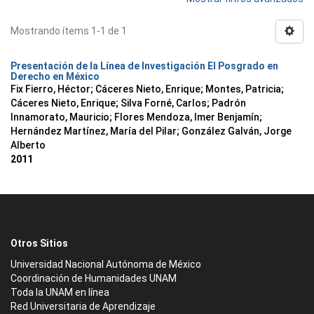
Mostrando ítems 1-1 de 1
Presentación de la Línea de Investigación El Posgrado en
Derecho en México
Fix Fierro, Héctor
;
Cáceres Nieto, Enrique
;
Montes, Patricia
;
Cáceres Nieto, Enrique
;
Silva Forné, Carlos
;
Padrón
Innamorato, Mauricio
;
Flores Mendoza, Imer Benjamín
;
Hernández Martínez, María del Pilar
;
González Galván, Jorge
Alberto
2011
Otros Sitios
Universidad Nacional Autónoma de México
Coordinación de Humanidades UNAM
Toda la UNAM en línea
Red Universitaria de Aprendizaje