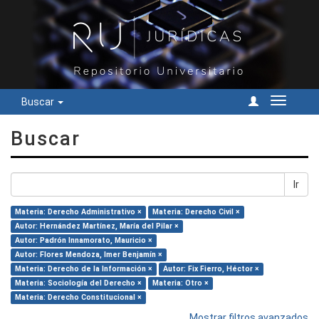
Buscar
Cambiar
navegac
Buscar
Ir
Materia: Derecho Administrativo ×
Materia: Derecho Civil ×
Autor: Hernández Martínez, María del Pilar ×
Autor: Padrón Innamorato, Mauricio ×
Autor: Flores Mendoza, Imer Benjamín ×
Materia: Derecho de la Información ×
Autor: Fix Fierro, Héctor ×
Materia: Sociología del Derecho ×
Materia: Otro ×
Materia: Derecho Constitucional ×
Mostrar filtros avanzados