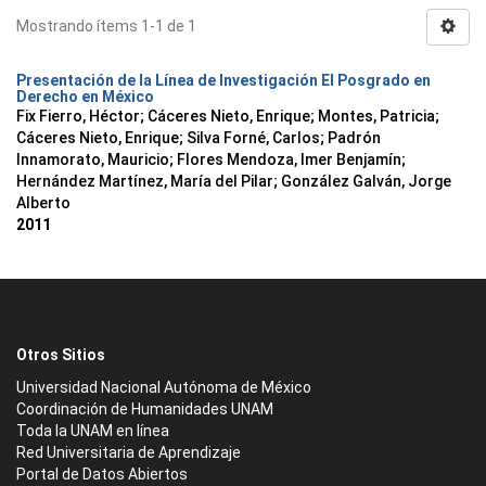
Mostrando ítems 1-1 de 1
Presentación de la Línea de Investigación El Posgrado en
Derecho en México
Fix Fierro, Héctor
;
Cáceres Nieto, Enrique
;
Montes, Patricia
;
Cáceres Nieto, Enrique
;
Silva Forné, Carlos
;
Padrón
Innamorato, Mauricio
;
Flores Mendoza, Imer Benjamín
;
Hernández Martínez, María del Pilar
;
González Galván, Jorge
Alberto
2011
Otros Sitios
Universidad Nacional Autónoma de México
Coordinación de Humanidades UNAM
Toda la UNAM en línea
Red Universitaria de Aprendizaje
Portal de Datos Abiertos