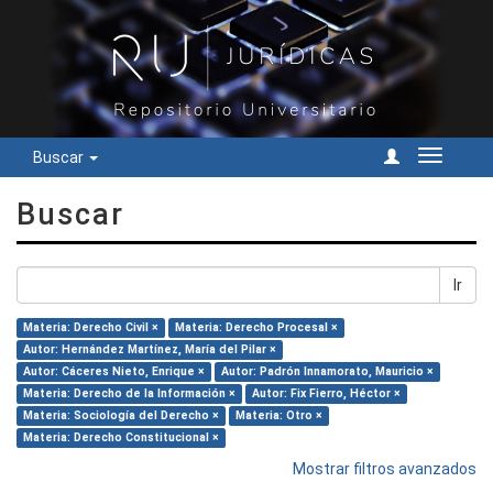
Buscar
Cambiar
navegac
Buscar
Ir
Materia: Derecho Civil ×
Materia: Derecho Procesal ×
Autor: Hernández Martínez, María del Pilar ×
Autor: Cáceres Nieto, Enrique ×
Autor: Padrón Innamorato, Mauricio ×
Materia: Derecho de la Información ×
Autor: Fix Fierro, Héctor ×
Materia: Sociología del Derecho ×
Materia: Otro ×
Materia: Derecho Constitucional ×
Mostrar filtros avanzados