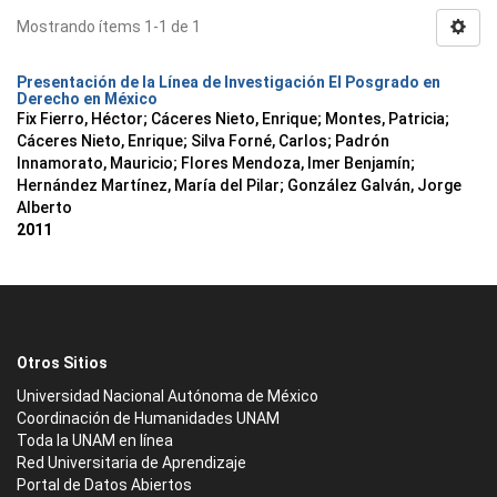
Mostrando ítems 1-1 de 1
Presentación de la Línea de Investigación El Posgrado en
Derecho en México
Fix Fierro, Héctor
;
Cáceres Nieto, Enrique
;
Montes, Patricia
;
Cáceres Nieto, Enrique
;
Silva Forné, Carlos
;
Padrón
Innamorato, Mauricio
;
Flores Mendoza, Imer Benjamín
;
Hernández Martínez, María del Pilar
;
González Galván, Jorge
Alberto
2011
Otros Sitios
Universidad Nacional Autónoma de México
Coordinación de Humanidades UNAM
Toda la UNAM en línea
Red Universitaria de Aprendizaje
Portal de Datos Abiertos