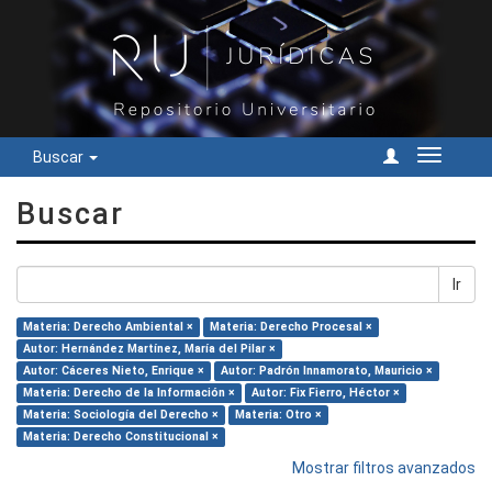
Buscar
Cambiar
navegac
Buscar
Ir
Materia: Derecho Ambiental ×
Materia: Derecho Procesal ×
Autor: Hernández Martínez, María del Pilar ×
Autor: Cáceres Nieto, Enrique ×
Autor: Padrón Innamorato, Mauricio ×
Materia: Derecho de la Información ×
Autor: Fix Fierro, Héctor ×
Materia: Sociología del Derecho ×
Materia: Otro ×
Materia: Derecho Constitucional ×
Mostrar filtros avanzados