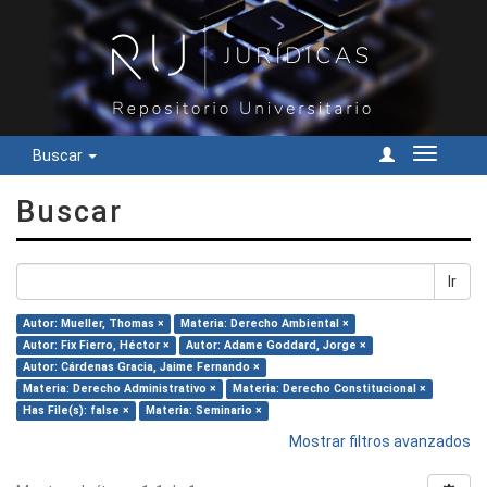
Buscar
Cambiar
navegac
Buscar
Ir
Autor: Mueller, Thomas ×
Materia: Derecho Ambiental ×
Autor: Fix Fierro, Héctor ×
Autor: Adame Goddard, Jorge ×
Autor: Cárdenas Gracia, Jaime Fernando ×
Materia: Derecho Administrativo ×
Materia: Derecho Constitucional ×
Has File(s): false ×
Materia: Seminario ×
Mostrar filtros avanzados