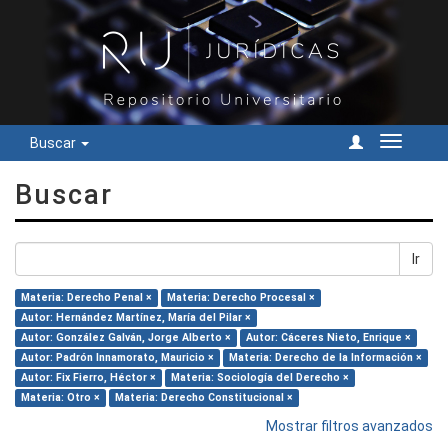
Buscar
Cambiar
navegac
Buscar
Ir
Materia: Derecho Penal ×
Materia: Derecho Procesal ×
Autor: Hernández Martínez, María del Pilar ×
Autor: González Galván, Jorge Alberto ×
Autor: Cáceres Nieto, Enrique ×
Autor: Padrón Innamorato, Mauricio ×
Materia: Derecho de la Información ×
Autor: Fix Fierro, Héctor ×
Materia: Sociología del Derecho ×
Materia: Otro ×
Materia: Derecho Constitucional ×
Mostrar filtros avanzados