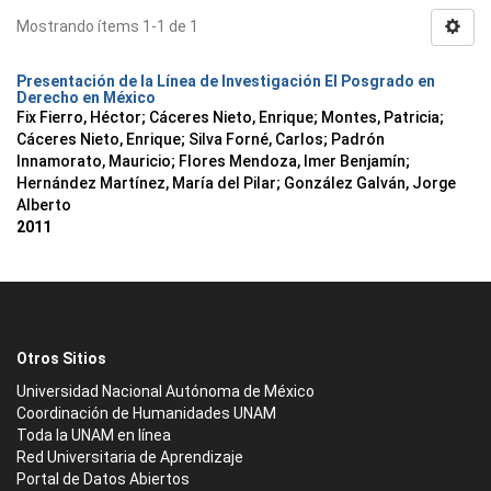
Mostrando ítems 1-1 de 1
Presentación de la Línea de Investigación El Posgrado en
Derecho en México
Fix Fierro, Héctor
;
Cáceres Nieto, Enrique
;
Montes, Patricia
;
Cáceres Nieto, Enrique
;
Silva Forné, Carlos
;
Padrón
Innamorato, Mauricio
;
Flores Mendoza, Imer Benjamín
;
Hernández Martínez, María del Pilar
;
González Galván, Jorge
Alberto
2011
Otros Sitios
Universidad Nacional Autónoma de México
Coordinación de Humanidades UNAM
Toda la UNAM en línea
Red Universitaria de Aprendizaje
Portal de Datos Abiertos