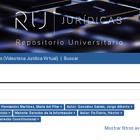
s (Videoteca Jurídica Virtual)
Buscar
: Hernández Martínez, María del Pilar ×
Autor: González Galván, Jorge Alberto ×
ricio ×
Materia: Derecho de la Información ×
Autor: Fix Fierro, Héctor ×
Derecho Constitucional ×
Mostrar filtros 