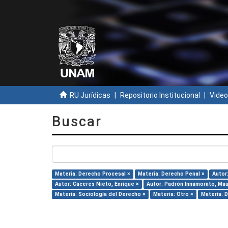
RU Jurídicas
Repositorio Institucional
Video
Buscar
Materia: Derecho Procesal ×
Materia: Derecho Penal ×
Autor
Autor: Cáceres Nieto, Enrique ×
Autor: Padrón Innamorato, Mau
Materia: Sociología del Derecho ×
Materia: Otro ×
Materia: 