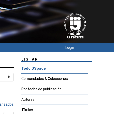
Login
LISTAR
Todo DSpace
Ir
Comunidades & Colecciones
Por fecha de publicación
Autores
avanzados
Títulos