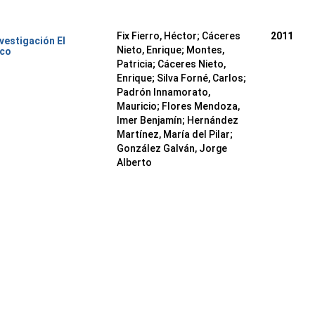
Fix Fierro, Héctor
;
Cáceres
2011
nvestigación El
Nieto, Enrique
;
Montes,
ico
Patricia
;
Cáceres Nieto,
Enrique
;
Silva Forné, Carlos
;
Padrón Innamorato,
Mauricio
;
Flores Mendoza,
Imer Benjamín
;
Hernández
Martínez, María del Pilar
;
González Galván, Jorge
Alberto