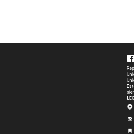
Rep
Uni
Uni
Est
sie
LEG