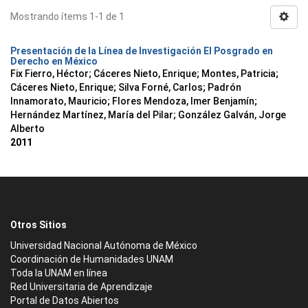
Mostrando ítems 1-1 de 1
Presentación de la Línea de Investigación El Posgrado en
Derecho en México
Fix Fierro, Héctor
;
Cáceres Nieto, Enrique
;
Montes, Patricia
;
Cáceres Nieto, Enrique
;
Silva Forné, Carlos
;
Padrón
Innamorato, Mauricio
;
Flores Mendoza, Imer Benjamín
;
Hernández Martínez, María del Pilar
;
González Galván, Jorge
Alberto
2011
Otros Sitios
Universidad Nacional Autónoma de México
Coordinación de Humanidades UNAM
Toda la UNAM en línea
Red Universitaria de Aprendizaje
Portal de Datos Abiertos