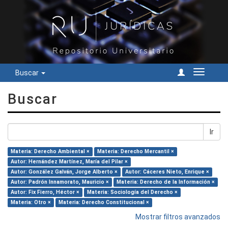
Buscar
Cambiar
navegac
Buscar
Ir
Materia: Derecho Ambiental ×
Materia: Derecho Mercantil ×
Autor: Hernández Martínez, María del Pilar ×
Autor: González Galván, Jorge Alberto ×
Autor: Cáceres Nieto, Enrique ×
Autor: Padrón Innamorato, Mauricio ×
Materia: Derecho de la Información ×
Autor: Fix Fierro, Héctor ×
Materia: Sociología del Derecho ×
Materia: Otro ×
Materia: Derecho Constitucional ×
Mostrar filtros avanzados