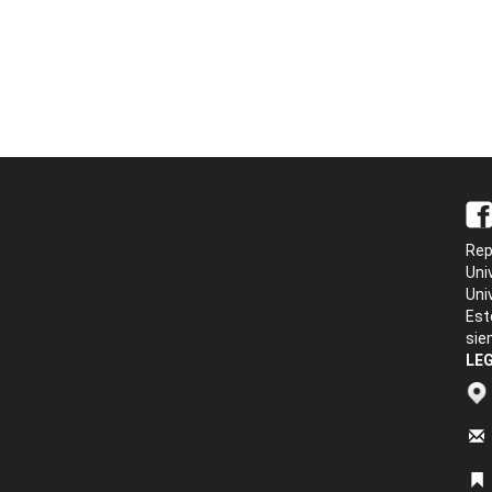
Rep
Uni
Uni
Est
sie
LEG