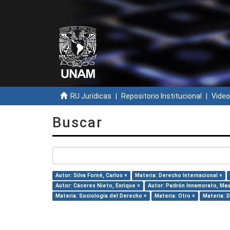
RU Jurídicas
Repositorio Institucional
Video
Buscar
Autor: Silva Forné, Carlos ×
Materia: Derecho Internacional ×
Autor: Cáceres Nieto, Enrique ×
Autor: Padrón Innamorato, Mau
Materia: Sociología del Derecho ×
Materia: Otro ×
Materia: 