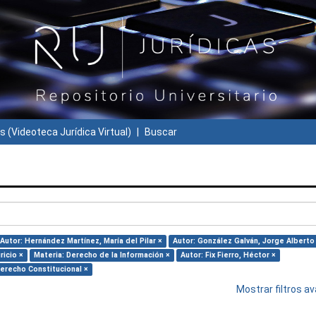
s (Videoteca Jurídica Virtual)
Buscar
Autor: Hernández Martínez, María del Pilar ×
Autor: González Galván, Jorge Alberto
ricio ×
Materia: Derecho de la Información ×
Autor: Fix Fierro, Héctor ×
Derecho Constitucional ×
Mostrar filtros 