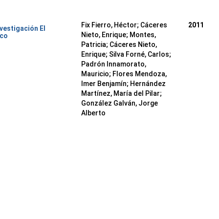
Fix Fierro, Héctor
;
Cáceres
2011
nvestigación El
Nieto, Enrique
;
Montes,
ico
Patricia
;
Cáceres Nieto,
Enrique
;
Silva Forné, Carlos
;
Padrón Innamorato,
Mauricio
;
Flores Mendoza,
Imer Benjamín
;
Hernández
Martínez, María del Pilar
;
González Galván, Jorge
Alberto