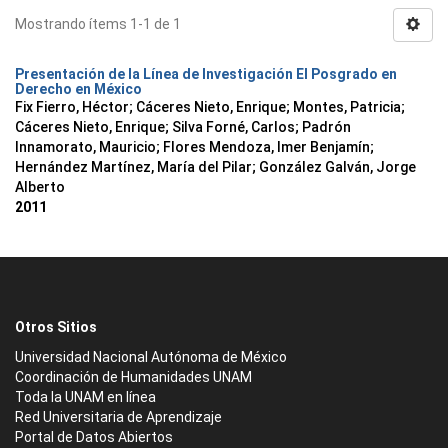
Mostrando ítems 1-1 de 1
Presentación de la Línea de Investigación El Posgrado en
Derecho en México
Fix Fierro, Héctor
;
Cáceres Nieto, Enrique
;
Montes, Patricia
;
Cáceres Nieto, Enrique
;
Silva Forné, Carlos
;
Padrón
Innamorato, Mauricio
;
Flores Mendoza, Imer Benjamín
;
Hernández Martínez, María del Pilar
;
González Galván, Jorge
Alberto
2011
Otros Sitios
Universidad Nacional Autónoma de México
Coordinación de Humanidades UNAM
Toda la UNAM en línea
Red Universitaria de Aprendizaje
Portal de Datos Abiertos