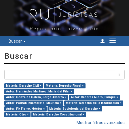
Buscar
Cambiar
navegac
Buscar
Ir
Materia: Derecho Civil ×
Materia: Derecho Fiscal ×
Autor: Hernández Martínez, María del Pilar ×
Autor: González Galván, Jorge Alberto ×
Autor: Cáceres Nieto, Enrique ×
Autor: Padrón Innamorato, Mauricio ×
Materia: Derecho de la Información ×
Autor: Fix Fierro, Héctor ×
Materia: Sociología del Derecho ×
Materia: Otro ×
Materia: Derecho Constitucional ×
Mostrar filtros avanzados