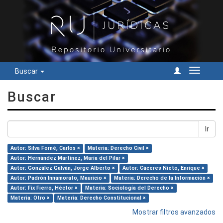
Buscar
Cambiar
navegac
Buscar
Ir
Autor: Silva Forné, Carlos ×
Materia: Derecho Civil ×
Autor: Hernández Martínez, María del Pilar ×
Autor: González Galván, Jorge Alberto ×
Autor: Cáceres Nieto, Enrique ×
Autor: Padrón Innamorato, Mauricio ×
Materia: Derecho de la Información ×
Autor: Fix Fierro, Héctor ×
Materia: Sociología del Derecho ×
Materia: Otro ×
Materia: Derecho Constitucional ×
Mostrar filtros avanzados