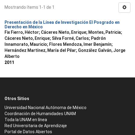
Mostrando ítems 1-1 de 1
Presentación de la Línea de Investigación El Posgrado en
Derecho en México
Fix Fierro, Héctor
;
Cáceres Nieto, Enrique
;
Montes, Patricia
;
Cáceres Nieto, Enrique
;
Silva Forné, Carlos
;
Padrón
Innamorato, Mauricio
;
Flores Mendoza, Imer Benjamín
;
Hernández Martínez, María del Pilar
;
González Galván, Jorge
Alberto
2011
Otros Sitios
Universidad Nacional Autónoma de México
Coordinación de Humanidades UNAM
Toda la UNAM en línea
Red Universitaria de Aprendizaje
Portal de Datos Abiertos