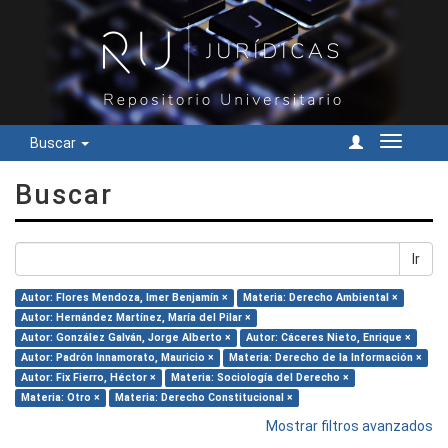
Buscar
Cambiar
navegac
Buscar
Ir
Autor: Flores Mendoza, Imer Benjamín ×
Materia: Derecho Ambiental ×
Autor: Hernández Martínez, María del Pilar ×
Autor: González Galván, Jorge Alberto ×
Autor: Cáceres Nieto, Enrique ×
Autor: Padrón Innamorato, Mauricio ×
Materia: Derecho de la Información ×
Autor: Fix Fierro, Héctor ×
Materia: Sociología del Derecho ×
Materia: Otro ×
Materia: Derecho Constitucional ×
Mostrar filtros avanzados