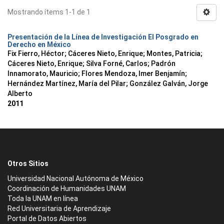
Mostrando ítems 1-1 de 1
Presentación de la Línea de Investigación El Posgrado en
Derecho en México
Fix Fierro, Héctor
;
Cáceres Nieto, Enrique
;
Montes, Patricia
;
Cáceres Nieto, Enrique
;
Silva Forné, Carlos
;
Padrón
Innamorato, Mauricio
;
Flores Mendoza, Imer Benjamín
;
Hernández Martínez, María del Pilar
;
González Galván, Jorge
Alberto
2011
Otros Sitios
Universidad Nacional Autónoma de México
Coordinación de Humanidades UNAM
Toda la UNAM en línea
Red Universitaria de Aprendizaje
Portal de Datos Abiertos