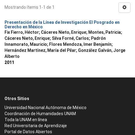
Mostrando ítems 1-1 de 1
Presentación de la Línea de Investigación El Posgrado en
Derecho en México
Fix Fierro, Héctor
;
Cáceres Nieto, Enrique
;
Montes, Patricia
;
Cáceres Nieto, Enrique
;
Silva Forné, Carlos
;
Padrón
Innamorato, Mauricio
;
Flores Mendoza, Imer Benjamín
;
Hernández Martínez, María del Pilar
;
González Galván, Jorge
Alberto
2011
Otros Sitios
Universidad Nacional Autónoma de México
Coordinación de Humanidades UNAM
Toda la UNAM en línea
Red Universitaria de Aprendizaje
Portal de Datos Abiertos