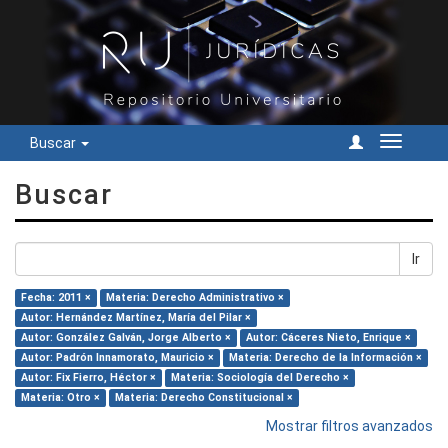
Buscar
Cambiar
navegac
Buscar
Ir
Fecha: 2011 ×
Materia: Derecho Administrativo ×
Autor: Hernández Martínez, María del Pilar ×
Autor: González Galván, Jorge Alberto ×
Autor: Cáceres Nieto, Enrique ×
Autor: Padrón Innamorato, Mauricio ×
Materia: Derecho de la Información ×
Autor: Fix Fierro, Héctor ×
Materia: Sociología del Derecho ×
Materia: Otro ×
Materia: Derecho Constitucional ×
Mostrar filtros avanzados