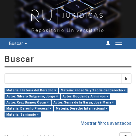
Buscar
Cambiar
navegac
Buscar
Ir
Materia: Historia del Derecho ×
Materia: Filosofía y Teoría del Derecho ×
Autor: Silvero Salgueiro, Jorge ×
Autor: Bogdandy, Armin von ×
Autor: Cruz Barney, Óscar ×
Autor: Serna de la Garza, José María ×
Materia: Derecho Procesal ×
Materia: Derecho Internacional ×
Materia: Seminario ×
Mostrar filtros avanzados