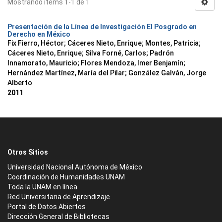
Mostrando ítems 1-1 de 1
Presentación de la Línea de Investigación El Posgrado en
Derecho en México
Fix Fierro, Héctor
;
Cáceres Nieto, Enrique
;
Montes, Patricia
;
Cáceres Nieto, Enrique
;
Silva Forné, Carlos
;
Padrón
Innamorato, Mauricio
;
Flores Mendoza, Imer Benjamín
;
Hernández Martínez, María del Pilar
;
González Galván, Jorge
Alberto
2011
Otros Sitios
Universidad Nacional Autónoma de México
Coordinación de Humanidades UNAM
Toda la UNAM en línea
Red Universitaria de Aprendizaje
Portal de Datos Abiertos
Dirección General de Bibliotecas