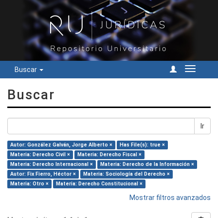
Buscar
Cambiar
navegac
Buscar
Ir
Autor: González Galván, Jorge Alberto ×
Has File(s): true ×
Materia: Derecho Civil ×
Materia: Derecho Fiscal ×
Materia: Derecho Internacional ×
Materia: Derecho de la Información ×
Autor: Fix Fierro, Héctor ×
Materia: Sociología del Derecho ×
Materia: Otro ×
Materia: Derecho Constitucional ×
Mostrar filtros avanzados