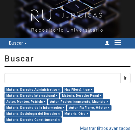
Buscar
Cambiar
navegac
Buscar
Ir
Materia: Derecho Administrativo ×
Has File(s): true ×
Materia: Derecho Internacional ×
Materia: Derecho Penal ×
Autor: Montes, Patricia ×
Autor: Padrón Innamorato, Mauricio ×
Materia: Derecho de la Información ×
Autor: Fix Fierro, Héctor ×
Materia: Sociología del Derecho ×
Materia: Otro ×
Materia: Derecho Constitucional ×
Mostrar filtros avanzados