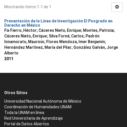
Mostrando ítems 1-1 de 1
Presentación de la Línea de Investigación El Posgrado en
Derecho en México
Fix Fierro, Héctor
;
Cáceres Nieto, Enrique
;
Montes, Patricia
;
Cáceres Nieto, Enrique
;
Silva Forné, Carlos
;
Padrón
Innamorato, Mauricio
;
Flores Mendoza, Imer Benjamín
;
Hernández Martínez, María del Pilar
;
González Galván, Jorge
Alberto
2011
Otros Sitios
Universidad Nacional Autónoma de México
Coordinación de Humanidades UNAM
Toda la UNAM en línea
Red Universitaria de Aprendizaje
Portal de Datos Abiertos