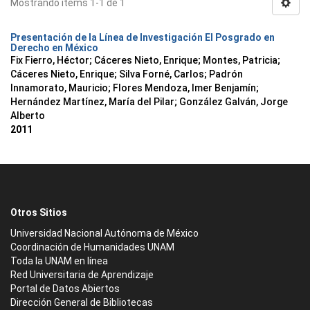
Mostrando ítems 1-1 de 1
Presentación de la Línea de Investigación El Posgrado en
Derecho en México
Fix Fierro, Héctor
;
Cáceres Nieto, Enrique
;
Montes, Patricia
;
Cáceres Nieto, Enrique
;
Silva Forné, Carlos
;
Padrón
Innamorato, Mauricio
;
Flores Mendoza, Imer Benjamín
;
Hernández Martínez, María del Pilar
;
González Galván, Jorge
Alberto
2011
Otros Sitios
Universidad Nacional Autónoma de México
Coordinación de Humanidades UNAM
Toda la UNAM en línea
Red Universitaria de Aprendizaje
Portal de Datos Abiertos
Dirección General de Bibliotecas