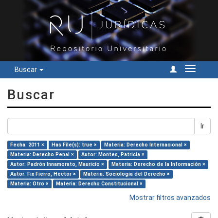
Buscar
Cambiar
navegac
Buscar
Ir
Fecha: 2011 ×
Has File(s): true ×
Materia: Derecho Internacional ×
Materia: Derecho Penal ×
Autor: Montes, Patricia ×
Autor: Padrón Innamorato, Mauricio ×
Materia: Derecho de la Información ×
Autor: Fix Fierro, Héctor ×
Materia: Sociología del Derecho ×
Materia: Otro ×
Materia: Derecho Constitucional ×
Mostrar filtros avanzados