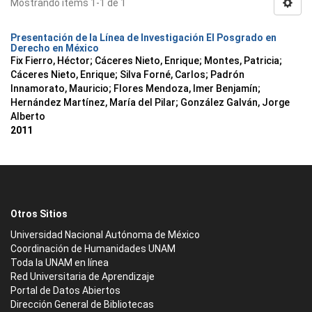
Mostrando ítems 1-1 de 1
Presentación de la Línea de Investigación El Posgrado en
Derecho en México
Fix Fierro, Héctor
;
Cáceres Nieto, Enrique
;
Montes, Patricia
;
Cáceres Nieto, Enrique
;
Silva Forné, Carlos
;
Padrón
Innamorato, Mauricio
;
Flores Mendoza, Imer Benjamín
;
Hernández Martínez, María del Pilar
;
González Galván, Jorge
Alberto
2011
Otros Sitios
Universidad Nacional Autónoma de México
Coordinación de Humanidades UNAM
Toda la UNAM en línea
Red Universitaria de Aprendizaje
Portal de Datos Abiertos
Dirección General de Bibliotecas