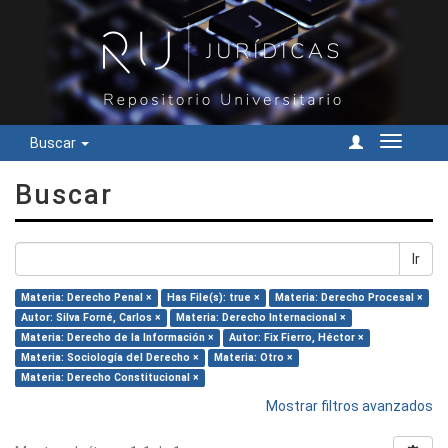
Buscar
Cambiar
navegac
Buscar
Ir
Materia: Derecho Penal ×
Has File(s): true ×
Materia: Derecho Procesal ×
Autor: Silva Forné, Carlos ×
Materia: Derecho Internacional ×
Materia: Derecho de la Información ×
Autor: Fix Fierro, Héctor ×
Materia: Sociología del Derecho ×
Materia: Otro ×
Materia: Derecho Constitucional ×
Mostrar filtros avanzados