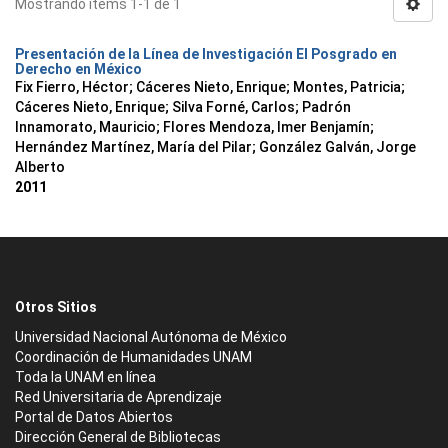
Mostrando ítems 1-1 de 1
Presentación de la Línea de Investigación El Posgrado en
Derecho en México
Fix Fierro, Héctor
;
Cáceres Nieto, Enrique
;
Montes, Patricia
;
Cáceres Nieto, Enrique
;
Silva Forné, Carlos
;
Padrón
Innamorato, Mauricio
;
Flores Mendoza, Imer Benjamín
;
Hernández Martínez, María del Pilar
;
González Galván, Jorge
Alberto
2011
Otros Sitios
Universidad Nacional Autónoma de México
Coordinación de Humanidades UNAM
Toda la UNAM en línea
Red Universitaria de Aprendizaje
Portal de Datos Abiertos
Dirección General de Bibliotecas