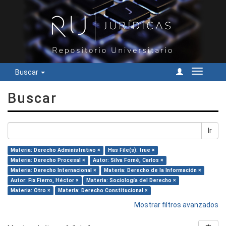
Buscar
Cambiar
navegac
Buscar
Ir
Materia: Derecho Administrativo ×
Has File(s): true ×
Materia: Derecho Procesal ×
Autor: Silva Forné, Carlos ×
Materia: Derecho Internacional ×
Materia: Derecho de la Información ×
Autor: Fix Fierro, Héctor ×
Materia: Sociología del Derecho ×
Materia: Otro ×
Materia: Derecho Constitucional ×
Mostrar filtros avanzados