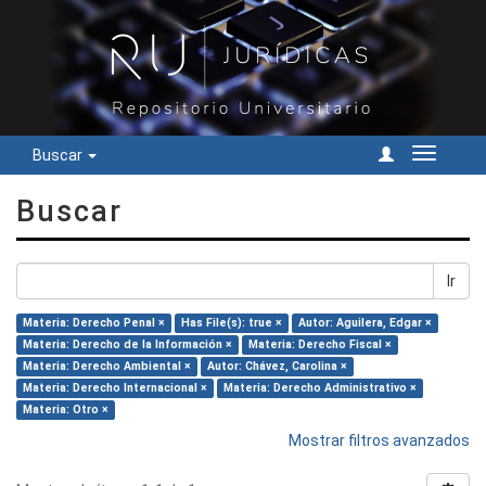
Buscar
Cambiar
navegac
Buscar
Ir
Materia: Derecho Penal ×
Has File(s): true ×
Autor: Aguilera, Edgar ×
Materia: Derecho de la Información ×
Materia: Derecho Fiscal ×
Materia: Derecho Ambiental ×
Autor: Chávez, Carolina ×
Materia: Derecho Internacional ×
Materia: Derecho Administrativo ×
Materia: Otro ×
Mostrar filtros avanzados