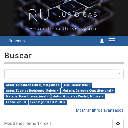
Buscar
Cambiar
navegac
Buscar
Ir
Autor: Griesbach Guizar, Margarita ×
Has File(s): true ×
Autor: Fuentes Rodríguez, Rubén ×
Materia: Derecho Constitucional ×
Materia: Foro Internacional ×
Autor: González Contró, Mónica ×
Fecha: 2013 ×
Fecha: [2010 TO 2020] ×
Mostrar filtros avanzados
Mostrando ítems 1-1 de 1