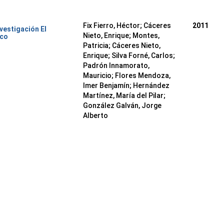
Fix Fierro, Héctor
;
Cáceres
2011
nvestigación El
Nieto, Enrique
;
Montes,
ico
Patricia
;
Cáceres Nieto,
Enrique
;
Silva Forné, Carlos
;
Padrón Innamorato,
Mauricio
;
Flores Mendoza,
Imer Benjamín
;
Hernández
Martínez, María del Pilar
;
González Galván, Jorge
Alberto