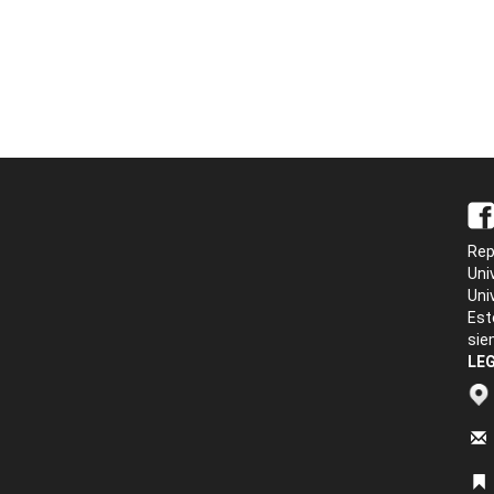
Rep
Uni
Uni
Est
sie
LEG