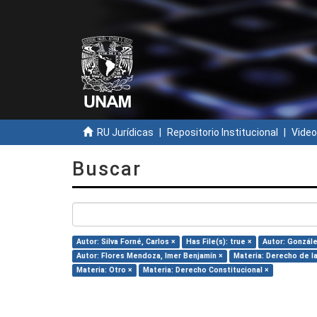
RU Jurídicas
Repositorio Institucional
Video
Buscar
Autor: Silva Forné, Carlos ×
Has File(s): true ×
Autor: Gonzále
Autor: Flores Mendoza, Imer Benjamín ×
Materia: Derecho de la
Materia: Otro ×
Materia: Derecho Constitucional ×