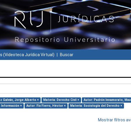
s (Videoteca Jurídica Virtual)
Buscar
z Galván, Jorge Alberto ×
Materia: Derecho Civil ×
Autor: Padrón Innamorato, Maur
 Información ×
Autor: Fix Fierro, Héctor ×
Materia: Sociología del Derecho ×
Mostrar filtros 