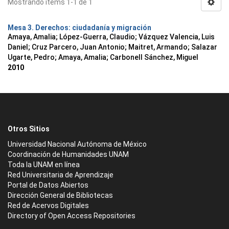
Mostrando ítems 1-1 de 1
Mesa 3. Derechos: ciudadanía y migración
Amaya, Amalia
;
López-Guerra, Claudio
;
Vázquez Valencia, Luis
Daniel
;
Cruz Parcero, Juan Antonio
;
Maitret, Armando
;
Salazar
Ugarte, Pedro
;
Amaya, Amalia
;
Carbonell Sánchez, Miguel
2010
Otros Sitios
Universidad Nacional Autónoma de México
Coordinación de Humanidades UNAM
Toda la UNAM en línea
Red Universitaria de Aprendizaje
Portal de Datos Abiertos
Dirección General de Bibliotecas
Red de Acervos Digitales
Directory of Open Access Repositories