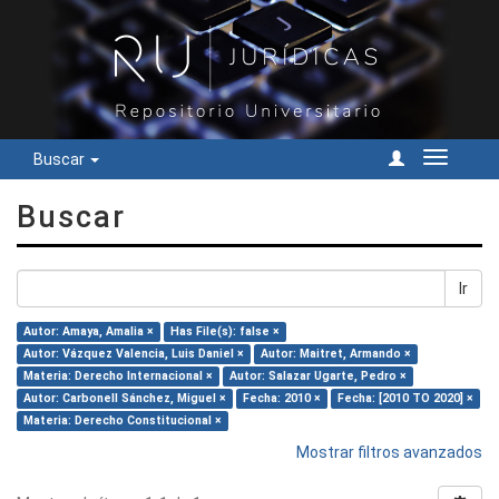
Buscar
Cambiar
navegac
Buscar
Ir
Autor: Amaya, Amalia ×
Has File(s): false ×
Autor: Vázquez Valencia, Luis Daniel ×
Autor: Maitret, Armando ×
Materia: Derecho Internacional ×
Autor: Salazar Ugarte, Pedro ×
Autor: Carbonell Sánchez, Miguel ×
Fecha: 2010 ×
Fecha: [2010 TO 2020] ×
Materia: Derecho Constitucional ×
Mostrar filtros avanzados