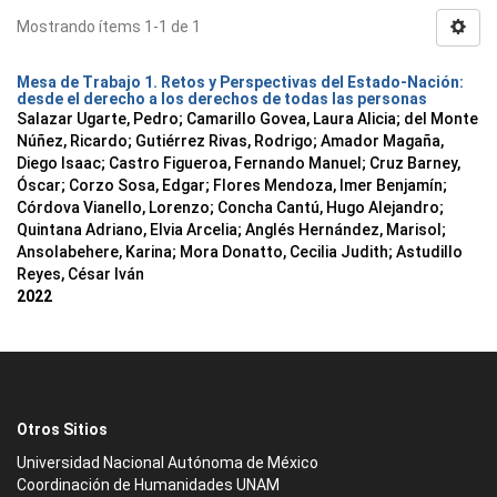
Mostrando ítems 1-1 de 1
Mesa de Trabajo 1. Retos y Perspectivas del Estado-Nación:
desde el derecho a los derechos de todas las personas
Salazar Ugarte, Pedro
;
Camarillo Govea, Laura Alicia
;
del Monte
Núñez, Ricardo
;
Gutiérrez Rivas, Rodrigo
;
Amador Magaña,
Diego Isaac
;
Castro Figueroa, Fernando Manuel
;
Cruz Barney,
Óscar
;
Corzo Sosa, Edgar
;
Flores Mendoza, Imer Benjamín
;
Córdova Vianello, Lorenzo
;
Concha Cantú, Hugo Alejandro
;
Quintana Adriano, Elvia Arcelia
;
Anglés Hernández, Marisol
;
Ansolabehere, Karina
;
Mora Donatto, Cecilia Judith
;
Astudillo
Reyes, César Iván
2022
Otros Sitios
Universidad Nacional Autónoma de México
Coordinación de Humanidades UNAM