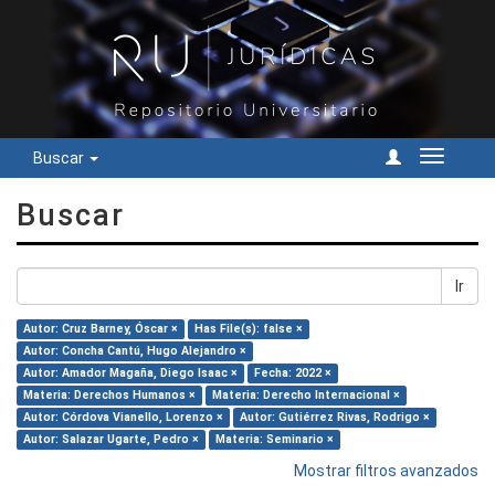
Buscar
Cambiar
navegac
Buscar
Ir
Autor: Cruz Barney, Óscar ×
Has File(s): false ×
Autor: Concha Cantú, Hugo Alejandro ×
Autor: Amador Magaña, Diego Isaac ×
Fecha: 2022 ×
Materia: Derechos Humanos ×
Materia: Derecho Internacional ×
Autor: Córdova Vianello, Lorenzo ×
Autor: Gutiérrez Rivas, Rodrigo ×
Autor: Salazar Ugarte, Pedro ×
Materia: Seminario ×
Mostrar filtros avanzados