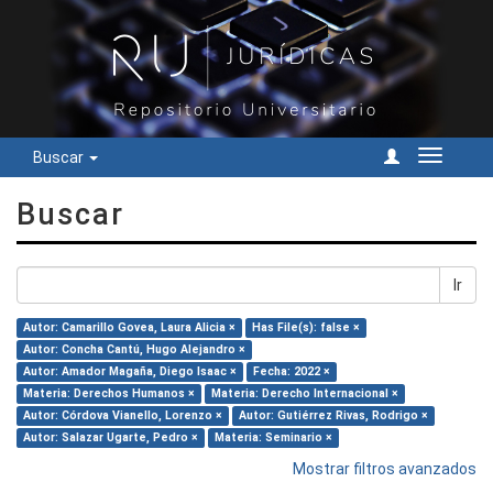
Buscar
Cambiar
navegac
Buscar
Ir
Autor: Camarillo Govea, Laura Alicia ×
Has File(s): false ×
Autor: Concha Cantú, Hugo Alejandro ×
Autor: Amador Magaña, Diego Isaac ×
Fecha: 2022 ×
Materia: Derechos Humanos ×
Materia: Derecho Internacional ×
Autor: Córdova Vianello, Lorenzo ×
Autor: Gutiérrez Rivas, Rodrigo ×
Autor: Salazar Ugarte, Pedro ×
Materia: Seminario ×
Mostrar filtros avanzados