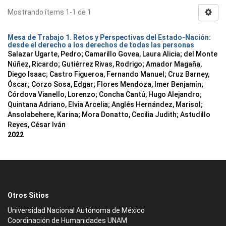
Mostrando ítems 1-1 de 1
Mesa de Trabajo 1. Retos y Perspectivas del Estado-Nación:
desde el derecho a los derechos de todas las personas
Salazar Ugarte, Pedro
;
Camarillo Govea, Laura Alicia
;
del Monte
Núñez, Ricardo
;
Gutiérrez Rivas, Rodrigo
;
Amador Magaña,
Diego Isaac
;
Castro Figueroa, Fernando Manuel
;
Cruz Barney,
Óscar
;
Corzo Sosa, Edgar
;
Flores Mendoza, Imer Benjamín
;
Córdova Vianello, Lorenzo
;
Concha Cantú, Hugo Alejandro
;
Quintana Adriano, Elvia Arcelia
;
Anglés Hernández, Marisol
;
Ansolabehere, Karina
;
Mora Donatto, Cecilia Judith
;
Astudillo
Reyes, César Iván
2022
Otros Sitios
Universidad Nacional Autónoma de México
Coordinación de Humanidades UNAM