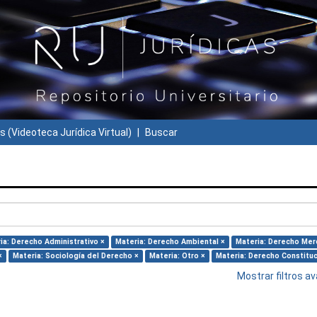
s (Videoteca Jurídica Virtual)
Buscar
ia: Derecho Administrativo ×
Materia: Derecho Ambiental ×
Materia: Derecho Merc
×
Materia: Sociología del Derecho ×
Materia: Otro ×
Materia: Derecho Constituc
Mostrar filtros 