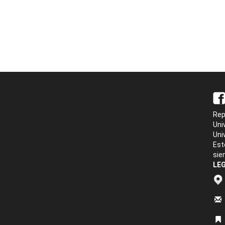
Rep
Uni
Uni
Est
sie
LEG