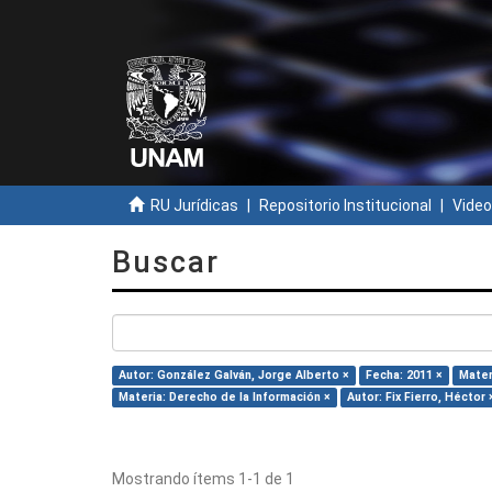
RU Jurídicas
Repositorio Institucional
Video
Buscar
Autor: González Galván, Jorge Alberto ×
Fecha: 2011 ×
Mater
Materia: Derecho de la Información ×
Autor: Fix Fierro, Héctor 
Mostrando ítems 1-1 de 1