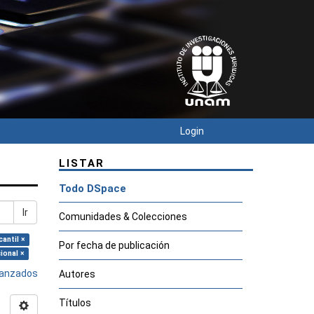
Login
LISTAR
Todo DSpace
Ir
Comunidades & Colecciones
antil ×
Por fecha de publicación
ional ×
avanzados
Autores
Títulos