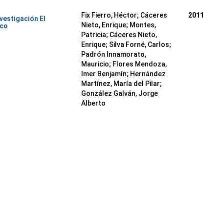
Fix Fierro, Héctor
;
Cáceres
2011
nvestigación El
Nieto, Enrique
;
Montes,
ico
Patricia
;
Cáceres Nieto,
Enrique
;
Silva Forné, Carlos
;
Padrón Innamorato,
Mauricio
;
Flores Mendoza,
Imer Benjamín
;
Hernández
Martínez, María del Pilar
;
González Galván, Jorge
Alberto