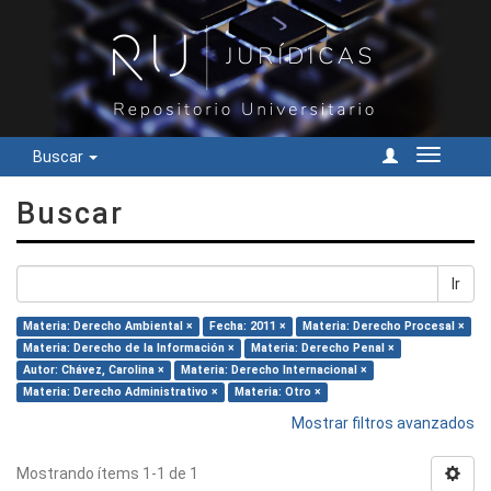
Buscar
Cambiar
navegac
Buscar
Ir
Materia: Derecho Ambiental ×
Fecha: 2011 ×
Materia: Derecho Procesal ×
Materia: Derecho de la Información ×
Materia: Derecho Penal ×
Autor: Chávez, Carolina ×
Materia: Derecho Internacional ×
Materia: Derecho Administrativo ×
Materia: Otro ×
Mostrar filtros avanzados
Mostrando ítems 1-1 de 1