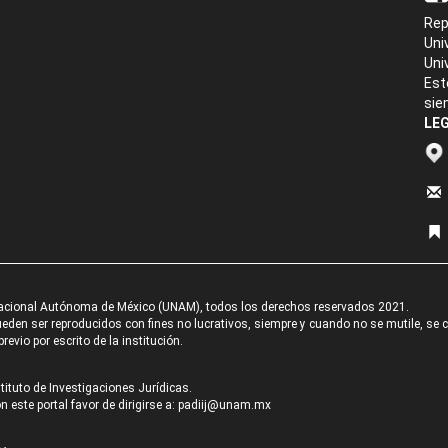
Rep
Uni
Uni
Est
sie
LEG
acional Autónoma de México (UNAM), todos los derechos reservados 2021.
den ser reproducidos con fines no lucrativos, siempre y cuando no se mutile, se cit
revio por escrito de la institución.
tituto de Investigaciones Jurídicas.
 este portal favor de dirigirse a:
padiij@unam.mx