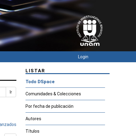
Login
LISTAR
Todo DSpace
Ir
Comunidades & Colecciones
Por fecha de publicación
Autores
avanzados
Títulos