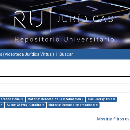
s (Videoteca Jurídica Virtual)
Buscar
Derecho Penal ×
Materia: Derecho de la Información ×
Has File(s): true ×
 ×
Autor: Chávez, Carolina ×
Materia: Derecho Internacional ×
Mostrar filtros 