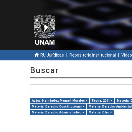
RU Jurídicas
Repositorio Institucional
Video
Buscar
Autor: Hernández Manuel, Morales ×
Fecha: 2011 ×
Materia: 
Materia: Derecho Constitucional ×
Materia: Derecho Ambiental
Materia: Derecho Administrativo ×
Materia: Otro ×