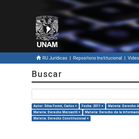
RU Jurídicas
Repositorio Institucional
Video
Buscar
Autor: Silva Forné, Carlos ×
Fecha: 2011 ×
Materia: Derecho A
Materia: Derecho Mercantil ×
Materia: Derecho de la Informaci
Materia: Derecho Constitucional ×