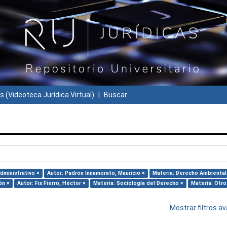
s (Videoteca Jurídica Virtual)
Buscar
dministrativo ×
Autor: Padrón Innamorato, Mauricio ×
Materia: Derecho Ambiental
ón ×
Autor: Fix Fierro, Héctor ×
Materia: Sociología del Derecho ×
Materia: Otro
Mostrar filtros 