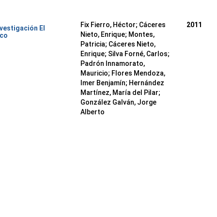
Fix Fierro, Héctor
;
Cáceres
2011
nvestigación El
Nieto, Enrique
;
Montes,
ico
Patricia
;
Cáceres Nieto,
Enrique
;
Silva Forné, Carlos
;
Padrón Innamorato,
Mauricio
;
Flores Mendoza,
Imer Benjamín
;
Hernández
Martínez, María del Pilar
;
González Galván, Jorge
Alberto