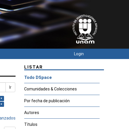
Login
LISTAR
Todo DSpace
Ir
Comunidades & Colecciones
 ×
Por fecha de publicación
 ×
Autores
avanzados
Títulos