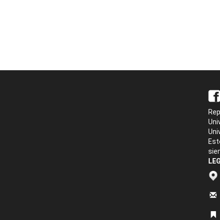
Rep
Uni
Uni
Est
sie
LEG