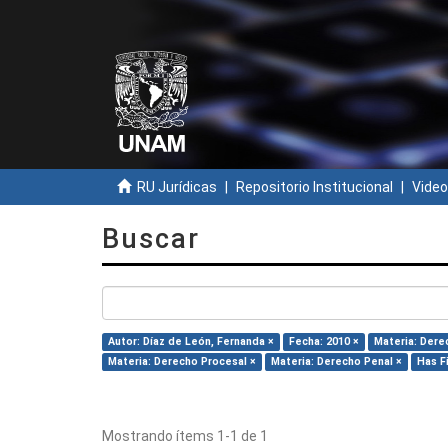
RU Jurídicas
Repositorio Institucional
Video
Buscar
Autor: Díaz de León, Fernanda ×
Fecha: 2010 ×
Materia: Dere
Materia: Derecho Procesal ×
Materia: Derecho Penal ×
Has Fi
Mostrando ítems 1-1 de 1