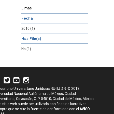
... más
Fecha
2010 (1)
Has File(s)
No (1)
ositorio Universitario Jurídicas RU-IIJ D.R. © 2018.
versidad Nacional Autónoma de México, Ciudad
versitaria, Coyoacán, C. P. 04510, Ciudad de México, México.
e sitio web puede ser utilizado con fines no lucrativos
mpre que se cite la fuente de conformidad con el
AVISO