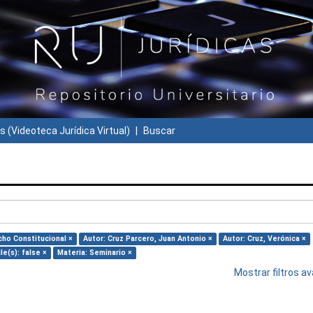
s (Videoteca Jurídica Virtual)
Buscar
cho Constitucional ×
Autor: Cruz Parcero, Juan Antonio ×
Autor: Cruz, Verónica ×
le(s): false ×
Materia: Seminario ×
Mostrar filtros 