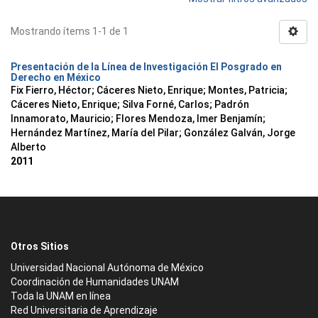
Mostrando ítems 1-1 de 1
Presentación de la Línea de Investigación El Posgrado en
Derecho en México
Fix Fierro, Héctor
;
Cáceres Nieto, Enrique
;
Montes, Patricia
;
Cáceres Nieto, Enrique
;
Silva Forné, Carlos
;
Padrón
Innamorato, Mauricio
;
Flores Mendoza, Imer Benjamín
;
Hernández Martínez, María del Pilar
;
González Galván, Jorge
Alberto
2011
Otros Sitios
Universidad Nacional Autónoma de México
Coordinación de Humanidades UNAM
Toda la UNAM en línea
Red Universitaria de Aprendizaje