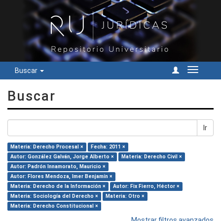
Buscar
Cambiar
navegac
Buscar
Ir
Materia: Derecho Procesal ×
Fecha: 2011 ×
Autor: González Galván, Jorge Alberto ×
Materia: Derecho Civil ×
Autor: Padrón Innamorato, Mauricio ×
Autor: Flores Mendoza, Imer Benjamín ×
Materia: Derecho de la Información ×
Autor: Fix Fierro, Héctor ×
Materia: Sociología del Derecho ×
Materia: Otro ×
Materia: Derecho Constitucional ×
Mostrar filtros avanzados