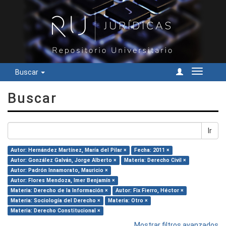
Buscar
Cambiar
navegac
Buscar
Ir
Autor: Hernández Martínez, María del Pilar ×
Fecha: 2011 ×
Autor: González Galván, Jorge Alberto ×
Materia: Derecho Civil ×
Autor: Padrón Innamorato, Mauricio ×
Autor: Flores Mendoza, Imer Benjamín ×
Materia: Derecho de la Información ×
Autor: Fix Fierro, Héctor ×
Materia: Sociología del Derecho ×
Materia: Otro ×
Materia: Derecho Constitucional ×
Mostrar filtros avanzados