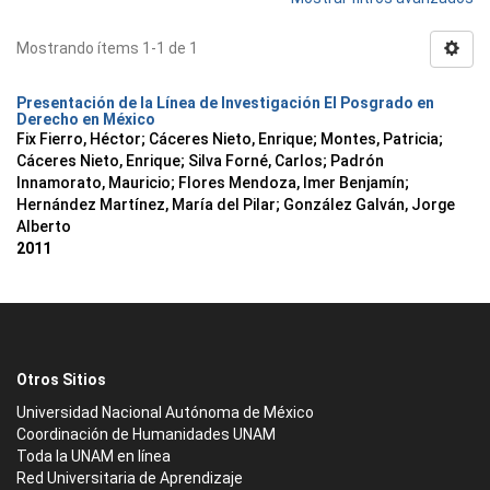
Mostrando ítems 1-1 de 1
Presentación de la Línea de Investigación El Posgrado en
Derecho en México
Fix Fierro, Héctor
;
Cáceres Nieto, Enrique
;
Montes, Patricia
;
Cáceres Nieto, Enrique
;
Silva Forné, Carlos
;
Padrón
Innamorato, Mauricio
;
Flores Mendoza, Imer Benjamín
;
Hernández Martínez, María del Pilar
;
González Galván, Jorge
Alberto
2011
Otros Sitios
Universidad Nacional Autónoma de México
Coordinación de Humanidades UNAM
Toda la UNAM en línea
Red Universitaria de Aprendizaje