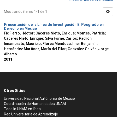
Mostrando ítems 1-1 de 1
Presentación de la Línea de Investigación El Posgrado en
Derecho en México
Fix Fierro, Héctor
;
Cáceres Nieto, Enrique
;
Montes, Patricia
;
Cáceres Nieto, Enrique
;
Silva Forné, Carlos
;
Padrón
Innamorato, Mauricio
;
Flores Mendoza, Imer Benjamín
;
Hernández Martínez, María del Pilar
;
González Galván, Jorge
Alberto
2011
Otros Sitios
Universidad Nacional Autónoma de México
Coordinación de Humanidades UNAM
Toda la UNAM en línea
Red Universitaria de Aprendizaje