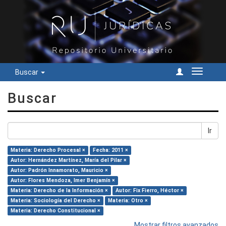
Buscar
Cambiar
navegac
Buscar
Ir
Materia: Derecho Procesal ×
Fecha: 2011 ×
Autor: Hernández Martínez, María del Pilar ×
Autor: Padrón Innamorato, Mauricio ×
Autor: Flores Mendoza, Imer Benjamín ×
Materia: Derecho de la Información ×
Autor: Fix Fierro, Héctor ×
Materia: Sociología del Derecho ×
Materia: Otro ×
Materia: Derecho Constitucional ×
Mostrar filtros avanzados