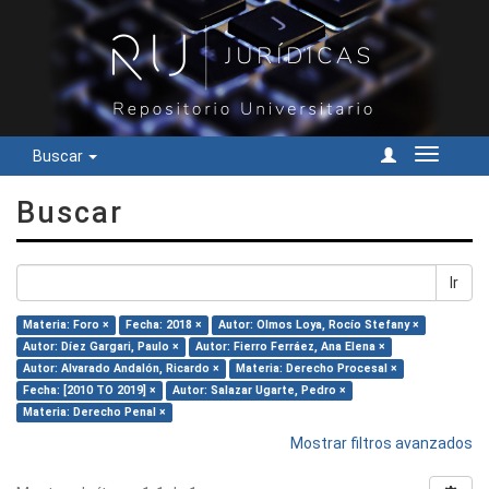
Buscar
Cambiar
navegac
Buscar
Ir
Materia: Foro ×
Fecha: 2018 ×
Autor: Olmos Loya, Rocío Stefany ×
Autor: Díez Gargari, Paulo ×
Autor: Fierro Ferráez, Ana Elena ×
Autor: Alvarado Andalón, Ricardo ×
Materia: Derecho Procesal ×
Fecha: [2010 TO 2019] ×
Autor: Salazar Ugarte, Pedro ×
Materia: Derecho Penal ×
Mostrar filtros avanzados