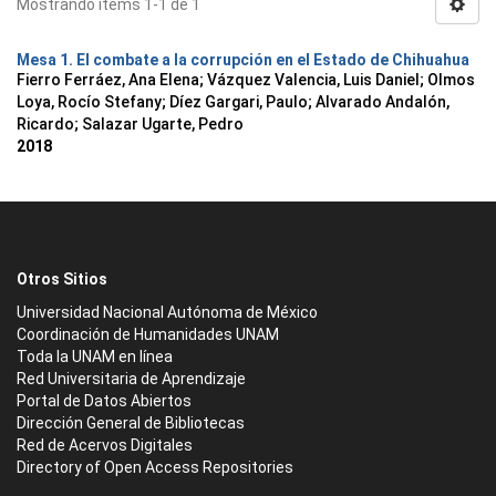
Mostrando ítems 1-1 de 1
Mesa 1. El combate a la corrupción en el Estado de Chihuahua
Fierro Ferráez, Ana Elena
;
Vázquez Valencia, Luis Daniel
;
Olmos
Loya, Rocío Stefany
;
Díez Gargari, Paulo
;
Alvarado Andalón,
Ricardo
;
Salazar Ugarte, Pedro
2018
Otros Sitios
Universidad Nacional Autónoma de México
Coordinación de Humanidades UNAM
Toda la UNAM en línea
Red Universitaria de Aprendizaje
Portal de Datos Abiertos
Dirección General de Bibliotecas
Red de Acervos Digitales
Directory of Open Access Repositories