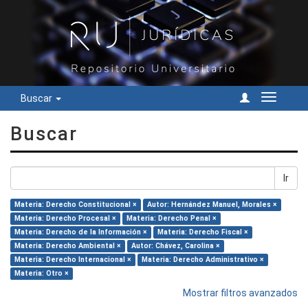
Buscar
Cambiar
navegac
Buscar
Ir
Materia: Derecho Constitucional ×
Autor: Hernández Manuel, Morales ×
Materia: Derecho Procesal ×
Materia: Derecho Penal ×
Materia: Derecho de la Información ×
Materia: Derecho Fiscal ×
Materia: Derecho Ambiental ×
Autor: Chávez, Carolina ×
Materia: Derecho Internacional ×
Materia: Derecho Administrativo ×
Materia: Otro ×
Mostrar filtros avanzados