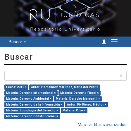
Buscar
Cambiar
navegac
Buscar
Ir
Fecha: 2011 ×
Autor: Hernández Martínez, María del Pilar ×
Materia: Derecho Internacional ×
Materia: Derecho Fiscal ×
Materia: Derecho Ambiental ×
Materia: Derecho Mercantil ×
Materia: Derecho de la Información ×
Autor: Fix Fierro, Héctor ×
Materia: Sociología del Derecho ×
Materia: Otro ×
Materia: Derecho Constitucional ×
Mostrar filtros avanzados