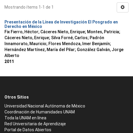
Mostrando ítems 1-1 de 1
Presentación de la Línea de Investigación El Posgrado en
Derecho en México
Fix Fierro, Héctor
;
Cáceres Nieto, Enrique
;
Montes, Patricia
;
Cáceres Nieto, Enrique
;
Silva Forné, Carlos
;
Padrón
Innamorato, Mauricio
;
Flores Mendoza, Imer Benjamín
;
Hernández Martínez, María del Pilar
;
González Galván, Jorge
Alberto
2011
Otros Sitios
Universidad Nacional Autónoma de México
Coordinación de Humanidades UNAM
Toda la UNAM en línea
Red Universitaria de Aprendizaje
Portal de Datos Abiertos