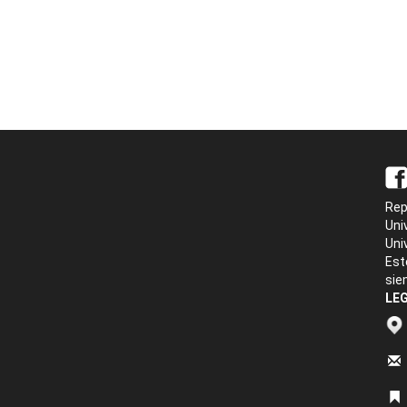
Rep
Uni
Uni
Est
sie
LEG