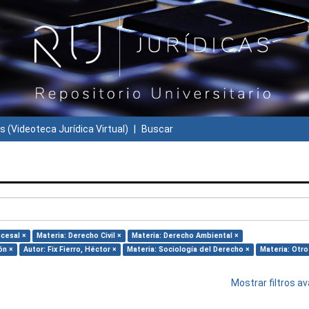
s (Videoteca Jurídica Virtual)
Buscar
cesal ×
Materia: Derecho Civil ×
Materia: Derecho Ambiental ×
ón ×
Autor: Fix Fierro, Héctor ×
Materia: Sociología del Derecho ×
Materia: Otro
Mostrar filtros 