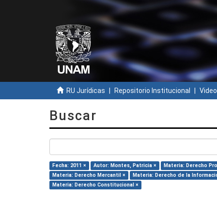
RU Jurídicas
Repositorio Institucional
Video
Buscar
Fecha: 2011 ×
Autor: Montes, Patricia ×
Materia: Derecho Pro
Materia: Derecho Mercantil ×
Materia: Derecho de la Informaci
Materia: Derecho Constitucional ×