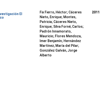
Fix Fierro, Héctor
;
Cáceres
2011
nvestigación El
Nieto, Enrique
;
Montes,
ico
Patricia
;
Cáceres Nieto,
Enrique
;
Silva Forné, Carlos
;
Padrón Innamorato,
Mauricio
;
Flores Mendoza,
Imer Benjamín
;
Hernández
Martínez, María del Pilar
;
González Galván, Jorge
Alberto