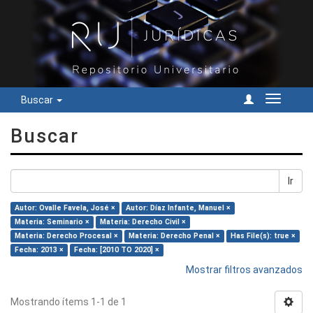
Buscar
Cambiar
navegac
Buscar
Ir
Autor: Ovalle Favela, José ×
Autor: Díaz Infante, Manuel ×
Materia: Seminario ×
Materia: Derecho Civil ×
Materia: Derecho Procesal ×
Materia: Derecho Penal ×
Has File(s): true ×
Fecha: 2013 ×
Fecha: [2010 TO 2020] ×
Mostrar filtros avanzados
Mostrando ítems 1-1 de 1