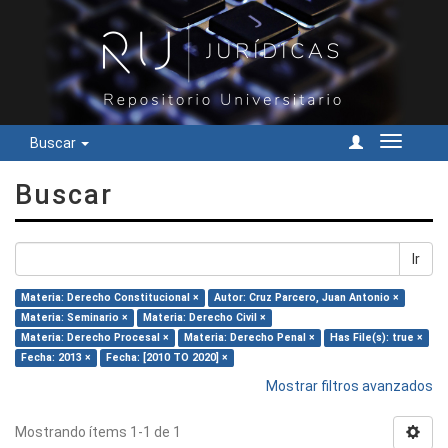
Buscar
Cambiar
navegac
Buscar
Ir
Materia: Derecho Constitucional ×
Autor: Cruz Parcero, Juan Antonio ×
Materia: Seminario ×
Materia: Derecho Civil ×
Materia: Derecho Procesal ×
Materia: Derecho Penal ×
Has File(s): true ×
Fecha: 2013 ×
Fecha: [2010 TO 2020] ×
Mostrar filtros avanzados
Mostrando ítems 1-1 de 1