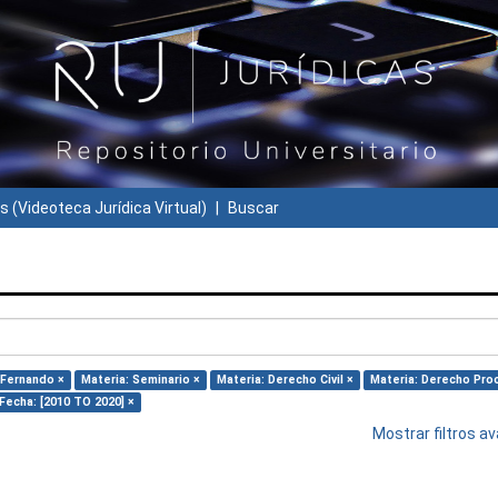
s (Videoteca Jurídica Virtual)
Buscar
 Fernando ×
Materia: Seminario ×
Materia: Derecho Civil ×
Materia: Derecho Pro
Fecha: [2010 TO 2020] ×
Mostrar filtros 