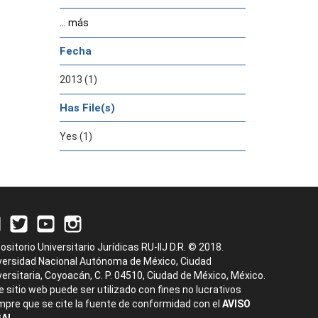
... más
Fecha
2013 (1)
Has File(s)
Yes (1)
ositorio Universitario Jurídicas RU-IIJ D.R. © 2018.
versidad Nacional Autónoma de México, Ciudad
versitaria, Coyoacán, C. P. 04510, Ciudad de México, México.
e sitio web puede ser utilizado con fines no lucrativos
mpre que se cite la fuente de conformidad con el
AVISO