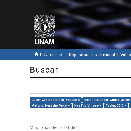
RU Jurídicas
Repositorio Institucional
Video
Buscar
Autor: Cáceres Nieto, Enrique ×
Autor: Cárdenas Gracia, Jaime
Materia: Derecho Penal ×
Has File(s): true ×
Fecha: 2013 ×
Mostrando ítems 1-1 de 1