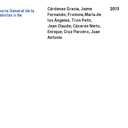
Cárdenas Gracia, Jaime
2013
oría General de la
Fernando
;
Fromow, María de
alistas o de
los Ángeles
;
Tron Petit,
Jean Claude
;
Cáceres Nieto,
Enrique
;
Cruz Parcero, Juan
Antonio