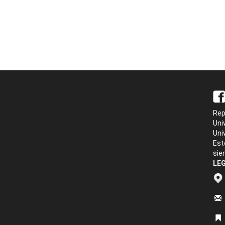
Rep
Uni
Uni
Est
sie
LEG