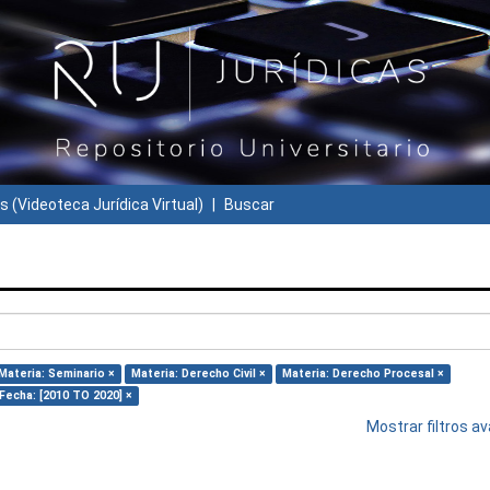
s (Videoteca Jurídica Virtual)
Buscar
Materia: Seminario ×
Materia: Derecho Civil ×
Materia: Derecho Procesal ×
Fecha: [2010 TO 2020] ×
Mostrar filtros 