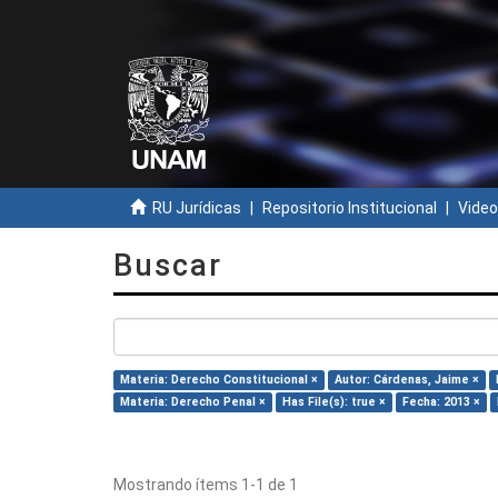
RU Jurídicas
Repositorio Institucional
Video
Buscar
Materia: Derecho Constitucional ×
Autor: Cárdenas, Jaime ×
Materia: Derecho Penal ×
Has File(s): true ×
Fecha: 2013 ×
Mostrando ítems 1-1 de 1