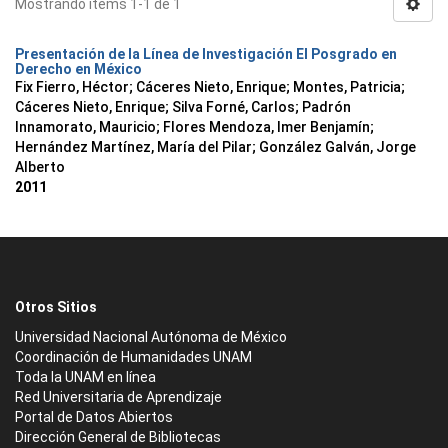
Mostrando ítems 1-1 de 1
Presentación de la Línea de Investigación El Posgrado en
Derecho en México
Fix Fierro, Héctor
;
Cáceres Nieto, Enrique
;
Montes, Patricia
;
Cáceres Nieto, Enrique
;
Silva Forné, Carlos
;
Padrón
Innamorato, Mauricio
;
Flores Mendoza, Imer Benjamín
;
Hernández Martínez, María del Pilar
;
González Galván, Jorge
Alberto
2011
Otros Sitios
Universidad Nacional Autónoma de México
Coordinación de Humanidades UNAM
Toda la UNAM en línea
Red Universitaria de Aprendizaje
Portal de Datos Abiertos
Dirección General de Bibliotecas