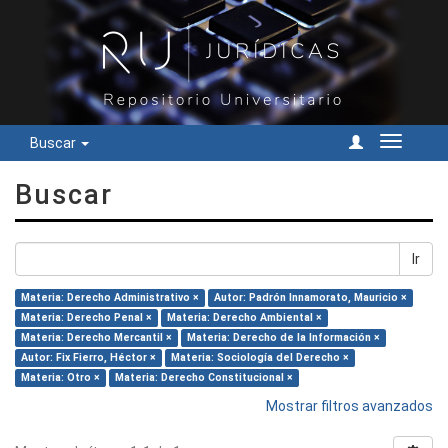
Buscar
Cambiar
navegac
Buscar
Ir
Materia: Derecho Administrativo ×
Autor: Padrón Innamorato, Mauricio ×
Materia: Derecho Penal ×
Materia: Derecho Ambiental ×
Materia: Derecho Mercantil ×
Materia: Derecho de la Información ×
Autor: Fix Fierro, Héctor ×
Materia: Sociología del Derecho ×
Materia: Otro ×
Materia: Derecho Constitucional ×
Mostrar filtros avanzados