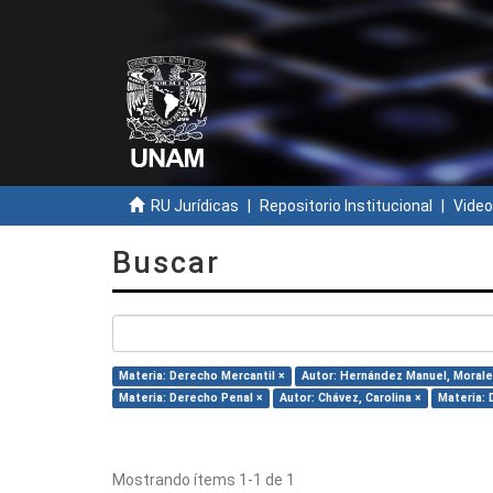
RU Jurídicas
Repositorio Institucional
Video
Buscar
Materia: Derecho Mercantil ×
Autor: Hernández Manuel, Morale
Materia: Derecho Penal ×
Autor: Chávez, Carolina ×
Materia: 
Mostrando ítems 1-1 de 1