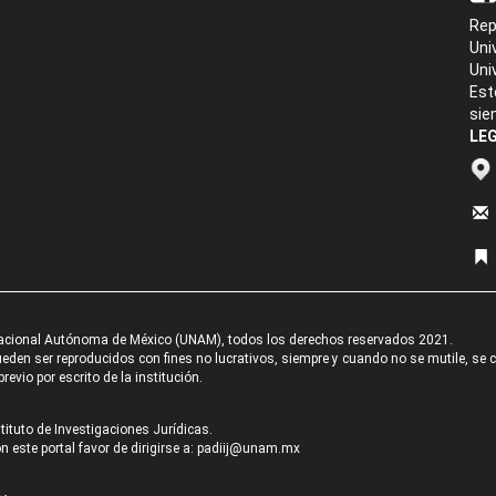
Rep
Uni
Uni
Est
sie
LEG
acional Autónoma de México (UNAM), todos los derechos reservados 2021.
den ser reproducidos con fines no lucrativos, siempre y cuando no se mutile, se cit
revio por escrito de la institución.
tituto de Investigaciones Jurídicas.
 este portal favor de dirigirse a:
padiij@unam.mx