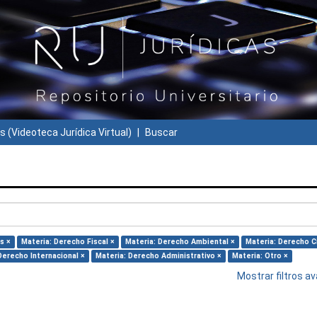
s (Videoteca Jurídica Virtual)
Buscar
s ×
Materia: Derecho Fiscal ×
Materia: Derecho Ambiental ×
Materia: Derecho Ci
Derecho Internacional ×
Materia: Derecho Administrativo ×
Materia: Otro ×
Mostrar filtros 