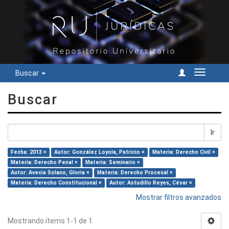
Buscar
Cambiar
navegac
Buscar
Ir
Fecha: 2013 ×
Autor: González Loyola, Patricio ×
Materia: Derecho Civil ×
Materia: Derecho Penal ×
Materia: Seminario ×
Autor: Avecia Solano, Gloria ×
Materia: Derecho Procesal ×
Materia: Derecho Constitucional ×
Autor: Astudillo Reyes, César ×
Mostrar filtros avanzados
Mostrando ítems 1-1 de 1