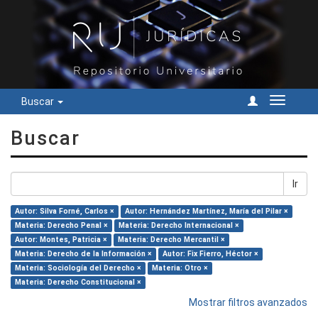
Buscar
Cambiar
navegac
Buscar
Ir
Autor: Silva Forné, Carlos ×
Autor: Hernández Martínez, María del Pilar ×
Materia: Derecho Penal ×
Materia: Derecho Internacional ×
Autor: Montes, Patricia ×
Materia: Derecho Mercantil ×
Materia: Derecho de la Información ×
Autor: Fix Fierro, Héctor ×
Materia: Sociología del Derecho ×
Materia: Otro ×
Materia: Derecho Constitucional ×
Mostrar filtros avanzados