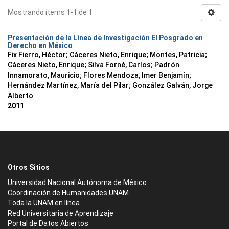
Mostrando ítems 1-1 de 1
Presentación de la Línea de Investigación El Posgrado en
Derecho en México
Fix Fierro, Héctor
;
Cáceres Nieto, Enrique
;
Montes, Patricia
;
Cáceres Nieto, Enrique
;
Silva Forné, Carlos
;
Padrón
Innamorato, Mauricio
;
Flores Mendoza, Imer Benjamín
;
Hernández Martínez, María del Pilar
;
González Galván, Jorge
Alberto
2011
Otros Sitios
Universidad Nacional Autónoma de México
Coordinación de Humanidades UNAM
Toda la UNAM en línea
Red Universitaria de Aprendizaje
Portal de Datos Abiertos