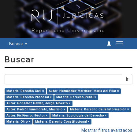
Buscar
Cambiar
navegac
Buscar
Ir
Materia: Derecho Civil ×
Autor: Hernández Martínez, María del Pilar ×
Materia: Derecho Procesal ×
Materia: Derecho Penal ×
Autor: González Galván, Jorge Alberto ×
Autor: Padrón Innamorato, Mauricio ×
Materia: Derecho de la Información ×
Autor: Fix Fierro, Héctor ×
Materia: Sociología del Derecho ×
Materia: Otro ×
Materia: Derecho Constitucional ×
Mostrar filtros avanzados