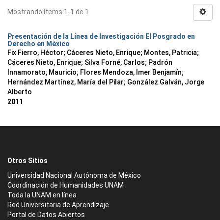
Mostrando ítems 1-1 de 1
Presentación de la Línea de Investigación El Posgrado en
Derecho en México
Fix Fierro, Héctor
;
Cáceres Nieto, Enrique
;
Montes, Patricia
;
Cáceres Nieto, Enrique
;
Silva Forné, Carlos
;
Padrón
Innamorato, Mauricio
;
Flores Mendoza, Imer Benjamín
;
Hernández Martínez, María del Pilar
;
González Galván, Jorge
Alberto
2011
Otros Sitios
Universidad Nacional Autónoma de México
Coordinación de Humanidades UNAM
Toda la UNAM en línea
Red Universitaria de Aprendizaje
Portal de Datos Abiertos