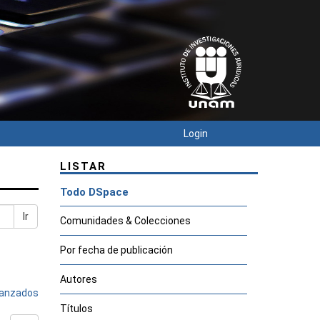
Login
LISTAR
Todo DSpace
Ir
Comunidades & Colecciones
Por fecha de publicación
Autores
avanzados
Títulos