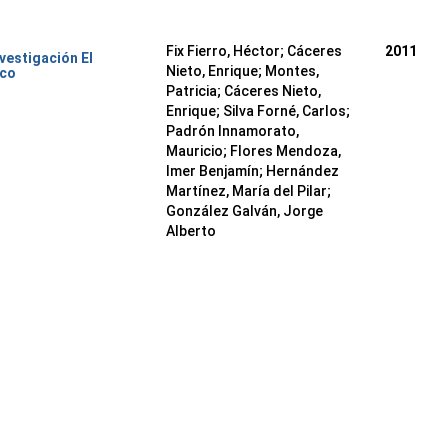
Fix Fierro, Héctor
;
Cáceres
2011
nvestigación El
Nieto, Enrique
;
Montes,
ico
Patricia
;
Cáceres Nieto,
Enrique
;
Silva Forné, Carlos
;
Padrón Innamorato,
Mauricio
;
Flores Mendoza,
Imer Benjamín
;
Hernández
Martínez, María del Pilar
;
González Galván, Jorge
Alberto