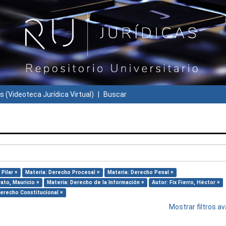
s (Videoteca Jurídica Virtual)
Buscar
Pilar ×
Materia: Derecho Procesal ×
Materia: Derecho Penal ×
ato, Mauricio ×
Materia: Derecho de la Información ×
Autor: Fix Fierro, Héctor ×
Derecho Constitucional ×
Mostrar filtros 