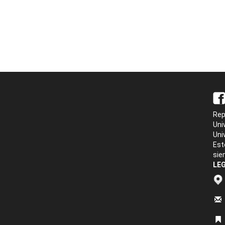
Rep
Uni
Uni
Est
sie
LEG