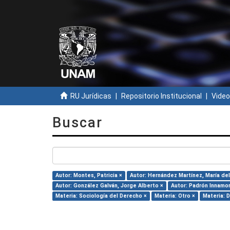
RU Jurídicas
Repositorio Institucional
Video
Buscar
Autor: Montes, Patricia ×
Autor: Hernández Martínez, María del 
Autor: González Galván, Jorge Alberto ×
Autor: Padrón Innamor
Materia: Sociología del Derecho ×
Materia: Otro ×
Materia: 