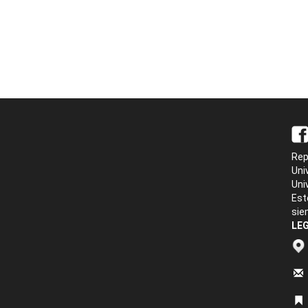
Rep
Uni
Uni
Est
sie
LEG