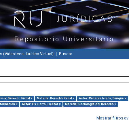
s (Videoteca Jurídica Virtual)
Buscar
eria: Derecho Fiscal ×
Materia: Derecho Penal ×
Autor: Cáceres Nieto, Enrique ×
nformación ×
Autor: Fix Fierro, Héctor ×
Materia: Sociología del Derecho ×
Mostrar filtros 