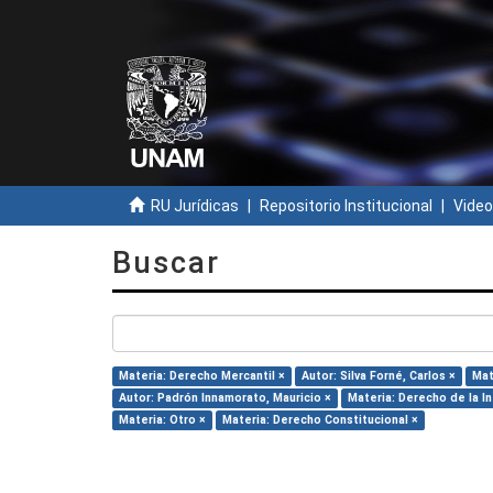
RU Jurídicas
Repositorio Institucional
Video
Buscar
Materia: Derecho Mercantil ×
Autor: Silva Forné, Carlos ×
Mat
Autor: Padrón Innamorato, Mauricio ×
Materia: Derecho de la I
Materia: Otro ×
Materia: Derecho Constitucional ×