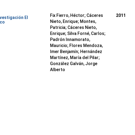
Fix Fierro, Héctor
;
Cáceres
2011
nvestigación El
Nieto, Enrique
;
Montes,
ico
Patricia
;
Cáceres Nieto,
Enrique
;
Silva Forné, Carlos
;
Padrón Innamorato,
Mauricio
;
Flores Mendoza,
Imer Benjamín
;
Hernández
Martínez, María del Pilar
;
González Galván, Jorge
Alberto