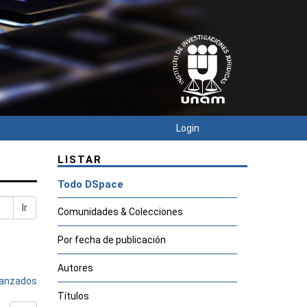
Login
LISTAR
Todo DSpace
Ir
Comunidades & Colecciones
Por fecha de publicación
Autores
avanzados
Títulos