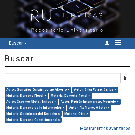
Buscar
Cambiar
navegac
Buscar
Ir
Autor: González Galván, Jorge Alberto ×
Autor: Silva Forné, Carlos ×
Materia: Derecho Fiscal ×
Materia: Derecho Penal ×
Autor: Cáceres Nieto, Enrique ×
Autor: Padrón Innamorato, Mauricio ×
Materia: Derecho de la Información ×
Autor: Fix Fierro, Héctor ×
Materia: Sociología del Derecho ×
Materia: Otro ×
Materia: Derecho Constitucional ×
Mostrar filtros avanzados