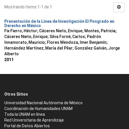
Mostrando ítems 1-1 de 1
Presentación de la Línea de Investigación El Posgrado en
Derecho en México
Fix Fierro, Héctor
;
Cáceres Nieto, Enrique
;
Montes, Patricia
;
Cáceres Nieto, Enrique
;
Silva Forné, Carlos
;
Padrón
Innamorato, Mauricio
;
Flores Mendoza, Imer Benjamín
;
Hernández Martínez, María del Pilar
;
González Galván, Jorge
Alberto
2011
Otros Sitios
Universidad Nacional Autónoma de México
Coordinación de Humanidades UNAM
Toda la UNAM en línea
Red Universitaria de Aprendizaje
Portal de Datos Abiertos