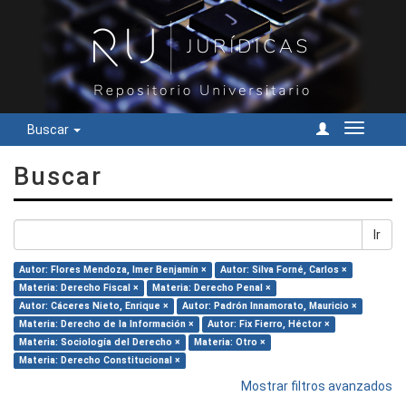
Buscar
Cambiar
navegac
Buscar
Ir
Autor: Flores Mendoza, Imer Benjamín ×
Autor: Silva Forné, Carlos ×
Materia: Derecho Fiscal ×
Materia: Derecho Penal ×
Autor: Cáceres Nieto, Enrique ×
Autor: Padrón Innamorato, Mauricio ×
Materia: Derecho de la Información ×
Autor: Fix Fierro, Héctor ×
Materia: Sociología del Derecho ×
Materia: Otro ×
Materia: Derecho Constitucional ×
Mostrar filtros avanzados