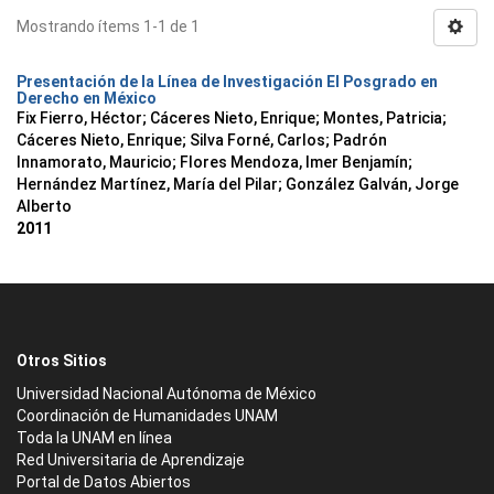
Mostrando ítems 1-1 de 1
Presentación de la Línea de Investigación El Posgrado en
Derecho en México
Fix Fierro, Héctor
;
Cáceres Nieto, Enrique
;
Montes, Patricia
;
Cáceres Nieto, Enrique
;
Silva Forné, Carlos
;
Padrón
Innamorato, Mauricio
;
Flores Mendoza, Imer Benjamín
;
Hernández Martínez, María del Pilar
;
González Galván, Jorge
Alberto
2011
Otros Sitios
Universidad Nacional Autónoma de México
Coordinación de Humanidades UNAM
Toda la UNAM en línea
Red Universitaria de Aprendizaje
Portal de Datos Abiertos