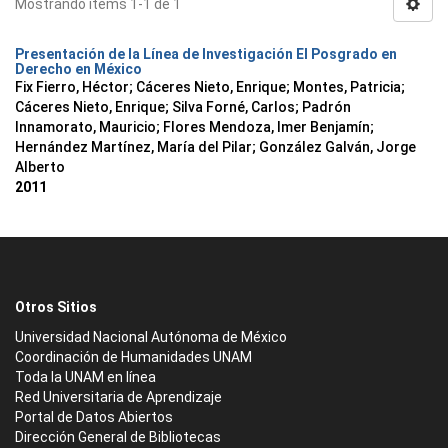
Mostrando ítems 1-1 de 1
Presentación de la Línea de Investigación El Posgrado en
Derecho en México
Fix Fierro, Héctor
;
Cáceres Nieto, Enrique
;
Montes, Patricia
;
Cáceres Nieto, Enrique
;
Silva Forné, Carlos
;
Padrón
Innamorato, Mauricio
;
Flores Mendoza, Imer Benjamín
;
Hernández Martínez, María del Pilar
;
González Galván, Jorge
Alberto
2011
Otros Sitios
Universidad Nacional Autónoma de México
Coordinación de Humanidades UNAM
Toda la UNAM en línea
Red Universitaria de Aprendizaje
Portal de Datos Abiertos
Dirección General de Bibliotecas