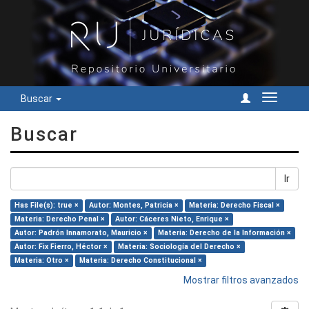
Buscar
Cambiar
navegac
Buscar
Ir
Has File(s): true ×
Autor: Montes, Patricia ×
Materia: Derecho Fiscal ×
Materia: Derecho Penal ×
Autor: Cáceres Nieto, Enrique ×
Autor: Padrón Innamorato, Mauricio ×
Materia: Derecho de la Información ×
Autor: Fix Fierro, Héctor ×
Materia: Sociología del Derecho ×
Materia: Otro ×
Materia: Derecho Constitucional ×
Mostrar filtros avanzados